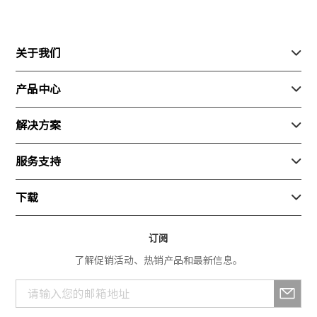
关于我们

关于我们
产品中心

联系我们
行业产品
解决方案

加入我们
消费产品
安防
服务支持

新闻动态
生态产品
巡检
随心飞
下载

测绘
寄修换货
App产品
订阅
服务进度查询
了解促销活动、热销产品和最新信息。
行业产品
解禁申请
消费产品