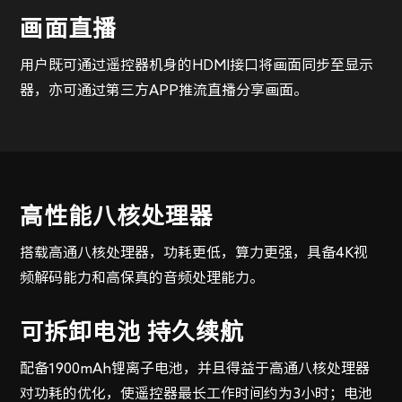
画面直播
用户既可通过遥控器机身的HDMI接口将画面同步至显示
器，亦可通过第三方APP推流直播分享画面。
立即联系我们以了解
立即联系我们以了解
有关Autel 智能遥控器 SE的更多信息
有关Autel 智能遥控器 SE的更多信息
高性能八核处理器
行业*
行业*
名称*
名称*
搭载高通八核处理器，功耗更低，算力更强，具备4K视
区域*
区域*
国家/地区*
国家/地区*
频解码能力和高保真的音频处理能力。
电子邮件*
电子邮件*
电话*
电话
可拆卸电池 持久续航
公司*
公司*
职称*
职称
配备1900mAh锂离子电池，并且得益于高通八核处理器
信息*
信息*
对功耗的优化，使遥控器最长工作时间约为3小时；电池