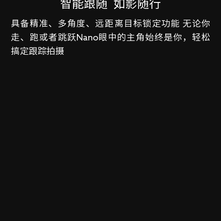
智能跟随
如影随行
具备精准、多角度、远距离目标锁定功能 无论你
走、跑或者跳跃Nano眼中的主角始终是你，轻松
搞定跟踪拍摄
立即联系我们以了解
立即联系我们以了解
有关EVO Nano 系列的更多信息
有关EVO Nano 系列的更多信息
行业*
行业*
名称*
名称*
区域*
区域*
国家/地区*
国家/地区*
电子邮件*
电子邮件*
电话*
电话
公司*
公司*
职称*
职称
信息*
信息*