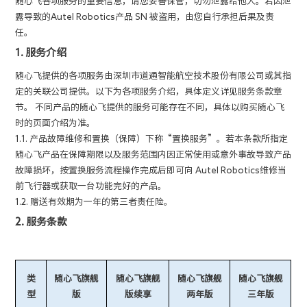
随心飞各项服务的重要信息，请您妥善保管，切勿泄露给他人。若因泄
露导致的Autel Robotics产品 SN 被盗用，由您自行承担后果及责
任。
1. 服务介绍
随心飞提供的各项服务由深圳市道通智能航空技术股份有限公司或其指
定的关联公司提供。以下为各项服务介绍，具体定义详见服务条款章
节。 不同产品的随心飞提供的服务可能存在不同，具体以购买随心飞
时的页面介绍为准。
1.1. 产品故障维修和置换（保障）下称“置换服务”。若本条款所指定
随心飞产品在保障期限以及服务范围内因正常使用或意外事故导致产品
故障损坏，按置换服务流程操作完成后即可向 Autel Robotics维修当
前飞行器或获取一台功能完好的产品。
1.2. 赠送有效期为一年的第三者责任险。
2. 服务条款
类
随心飞旗舰
随心飞旗舰
随心飞旗舰
随心飞旗舰
型
版
版续享
两年版
三年版