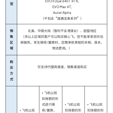
EVO II Dual 640T RTK,
型
EVO Max 4T,
Autel Alpha
（不包含“道通龙鱼系列”）
销
北美、中国大陆（暂时不含港澳台）、欧盟地区
售
（非以上区域的客户可以购买随心飞，但不能享受双向包
区
邮服务。发生维修/置换时，您需承担单程的关税、清关、
域
物流费用。）
购
仅支持代理商渠道、销售渠道购买
买
方
式
• 飞机以抵
扣保额的形
式进行维
• 飞机以抵
• 飞机以抵
• 飞机以抵
修/置换，
扣保额的形
扣保额的形