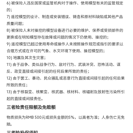
6) 被保险人违反国家或监管机构对于操作、使用模型有关的监管规定
的；
7) 遥控模型的设计、制造或安装错误、铸造和原材料缺陷或其他产品
质量问题；
8) 被保险人未对操控的模型设备进行必要的维护、保养或受损部件的
更换或在明知模型存在故障或问题的情况下仍使用、操控的；
9) 遥控模型已超过使用寿命或操作人未按照操作规范或指引的要求以
合理方式或在许可的气象、水文环境下使用、操控模型的；
10) 地震及其次生灾害；
11) 由于战争、类似战争行为、敌对行为、武装冲突、恐怖活动、谋
反、政变直接或间接引起的任何后果所致的责任；
12) 由于罢工、暴动、民众骚乱或恶意行为直接或间接引起的任何后果
所致的责任；
13) 由于核裂变、核聚变、核武器、核材料、核辐射及放射性污染所引
起的直接或间接责任。
三者险责任限额及免赔额
物质损失为RMB 500元或损失金额的5%，以高者为准；人身伤亡无免
赔。
三者险投保须知