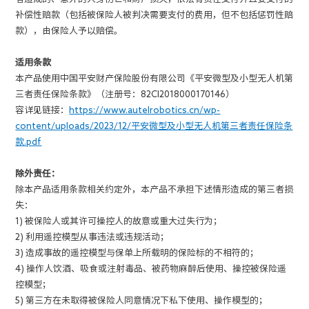
补偿性赔款（包括被保险人被判决需要支付的费用，但不包括惩罚性赔
款），由保险人予以赔偿。
适用条款
本产品使用中国平安财产保险股份有限公司《平安微型及小型无人机第
三者责任保险条款》（注册号：82CI2018000170146）
容详见链接：
https://www.autelrobotics.cn/wp-
content/uploads/2023/12/平安微型及小型无人机第三者责任保险条
款.pdf
除外责任：
除本产品适用条款相关约定外，本产品不承担下述情形造成的第三者损
失：
1) 被保险人或其许可操控人的故意或重大过失行为；
2) 利用遥控模型从事违法或违规活动；
3) 造成事故的遥控模型与保单上所载明的保险标的不相符的；
4) 操作人饮酒、吸食或注射毒品、被药物麻醉后使用、操控被保险遥
控模型；
5) 第三方在未取得被保险人同意情况下私下使用、操作模型的；