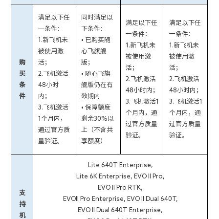
满足以下任
同时满足以
满足以下任
满足以下任
一条件：
下条件：
一条件：
一条件：
1.新飞机未
• 已购买随
1.新飞机未
1.新飞机未
被使用激
心飞旗舰
被使用激
被使用激
购
活；
版；
活；
活；
买
2.飞机激活
• 随心飞旗
2.飞机激活
2.飞机激活
条
48小时
舰版仍在有
48小时内；
48小时内；
件
内；
效期内
3.飞机激活1
3.飞机激活1
3.飞机激活
• 保障额度
个月内，通
个月内，通
1个月内，
剩余30%以
过官方质量
过官方质量
通过官方质
上（不含共
验证。
验证。
量验证。
享额度）
Lite 640T Enterprise,
Lite 6K Enterprise,
EVO II Pro,
EVO II Pro RTK,
支
EVOII Pro Enterprise, EVO II Dual 640T,
持
EVO II Dual 640T Enterprise,
机