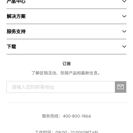
关于我们
产品中心

联系我们
行业产品
解决方案

加入我们
消费产品
安防
服务支持

新闻动态
生态产品
巡检
随心飞
下载

测绘
寄修换货
App产品
订阅
服务进度查询
了解促销活动、热销产品和最新信息。
行业产品
解禁申请
消费产品
服务政策
生态产品
培训中心
服务热线：400-800-1866
建议反馈
工作时间：09:00 - 21:00(GMT+8)