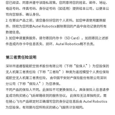
您已阅读、同意并遵守该隐私政策。您同意将您的姓名、邮件、地址、
电话号码、传真号码、身份证号码（如适用）提供给本公司，以便本公
司向您联系、确认身份。
2. 在寄出产品之前，请您备份好您的个人资料。如您申请使用置换服
务，则视为您同意Autel Robotics删除寄回的产品中自动记录的所有
数据信息。
3. 如您申请置换服务，请勿寄回内存卡（SD Card）。如因寄回上述部
件造成内存卡中信息丢失、损坏，Autel Robotics概不负责。
第三者责任险说明
深圳市道通智能航空技术股份有限公司（下称“投保人”）为您投保的
无人机第三者责任险（下称“三者险”）种类为遥控模型个人责任保险
或航空无人机第三者责任险， 由中国平安财产保险股份有限公司深圳
分公司（下称“保险人”）为您承保。
不同产品的保险人不同。此保险不可更换保险人。具体保险人信息请参
见成功购买随心飞后邮箱收到的服务协议。 此保险无法单独购买，需
在随心飞与产品绑定时正确填写您的身份证信息后由 Autel Robotics
为您投保，有效期与您所购买的随心飞服务计划相同。