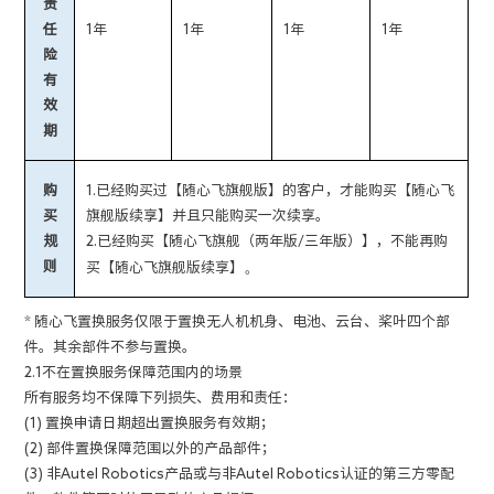
责
任
1年
1年
1年
1年
险
有
效
期
购
1.已经购买过【随心飞旗舰版】的客户，才能购买【随心飞
买
旗舰版续享】并且只能购买一次续享。
规
2.已经购买【随心飞旗舰（两年版/三年版）】，不能再购
。
则
买【随心飞旗舰版续享】
* 随心飞置换服务仅限于置换无人机机身、电池、云台、桨叶四个部
件。其余部件不参与置换。
2.1不在置换服务保障范围内的场景
所有服务均不保障下列损失、费用和责任：
(1) 置换申请日期超出置换服务有效期；
(2) 部件置换保障范围以外的产品部件；
(3) 非Autel Robotics产品或与非Autel Robotics认证的第三方零配