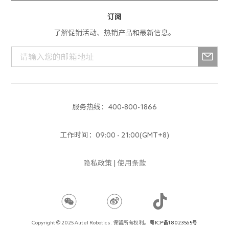
测绘
寄修换货
App产品
订阅
服务进度查询
了解促销活动、热销产品和最新信息。
行业产品
解禁申请
消费产品
服务政策
生态产品
培训中心
服务热线：400-800-1866
建议反馈
工作时间：09:00 - 21:00(GMT+8)
隐私政策
|
使用条款
666qh88
666qh88
666qh88
666qh88
Copyright © 2025 Autel Robotics. 保留所有权利。
粤ICP备18023565号