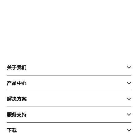
关于我们

关于我们
产品中心

联系我们
行业产品
解决方案

加入我们
消费产品
安防
服务支持

新闻动态
生态产品
巡检
随心飞
下载
