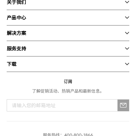
关于我们

关于我们
产品中心

联系我们
行业产品
解决方案

加入我们
消费产品
安防
服务支持

新闻动态
生态产品
巡检
随心飞
下载

测绘
寄修换货
App产品
订阅
服务进度查询
了解促销活动、热销产品和最新信息。
行业产品
解禁申请
消费产品
服务政策
生态产品
培训中心
服务热线：400-800-1866