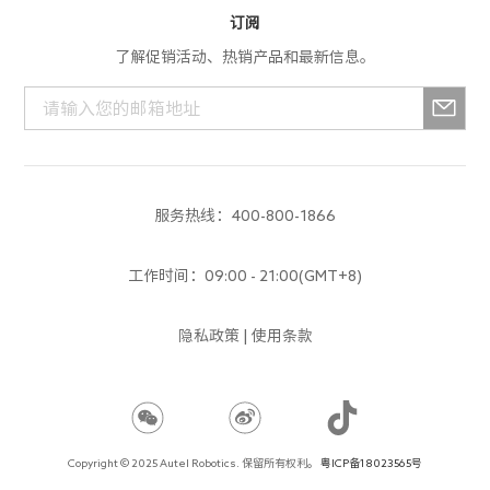
测绘
寄修换货
App产品
订阅
服务进度查询
了解促销活动、热销产品和最新信息。
行业产品
解禁申请
消费产品
服务政策
生态产品
培训中心
服务热线：400-800-1866
建议反馈
工作时间：09:00 - 21:00(GMT+8)
隐私政策
|
使用条款
666qh88
666qh88
666qh88
666qh88
Copyright © 2025 Autel Robotics. 保留所有权利。
粤ICP备18023565号