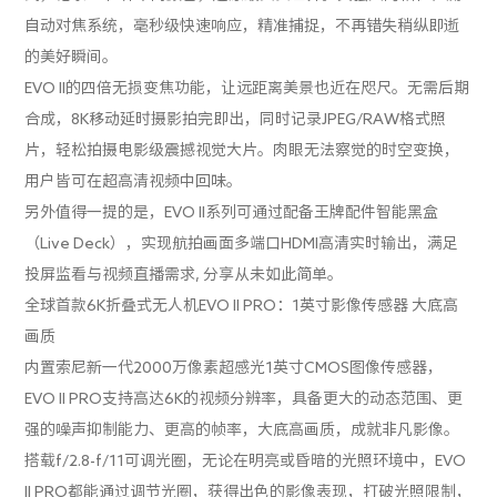
自动对焦系统，毫秒级快速响应，精准捕捉，不再错失稍纵即逝
的美好瞬间。
EVO II的四倍无损变焦功能，让远距离美景也近在咫尺。无需后期
合成，8K移动延时摄影拍完即出，同时记录JPEG/RAW格式照
片，轻松拍摄电影级震撼视觉大片。肉眼无法察觉的时空变换，
用户皆可在超高清视频中回味。
另外值得一提的是，EVO II系列可通过配备王牌配件智能黑盒
（Live Deck），实现航拍画面多端口HDMI高清实时输出，满足
投屏监看与视频直播需求, 分享从未如此简单。
全球首款6K折叠式无人机EVO II PRO：1英寸影像传感器 大底高
画质
内置索尼新一代2000万像素超感光1英寸CMOS图像传感器，
EVO II PRO支持高达6K的视频分辨率，具备更大的动态范围、更
强的噪声抑制能力、更高的帧率，大底高画质，成就非凡影像。
搭载f/2.8-f/11可调光圈，无论在明亮或昏暗的光照环境中，EVO
II PRO都能通过调节光圈，获得出色的影像表现，打破光照限制，