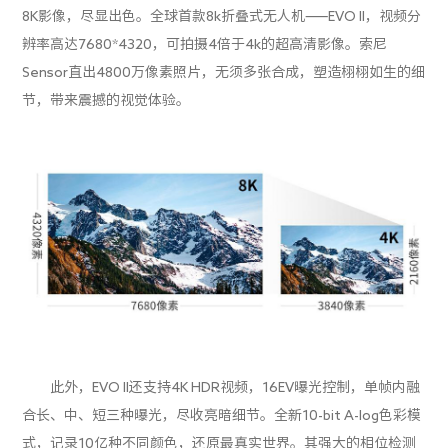
8K影像，尽显出色。全球首款8k折叠式无人机——EVO II，视频分
辨率高达7680*4320，可拍摄4倍于4k的超高清影像。索尼
Sensor直出4800万像素照片，无须多张合成，塑造栩栩如生的细
节，带来震撼的视觉体验。
此外，EVO II还支持4K HDR视频，16EV曝光控制，单帧内融
合长、中、短三种曝光，尽收亮暗细节。全新10-bit A-log色彩模
式，记录10亿种不同颜色，还原最真实世界。其强大的相位检测