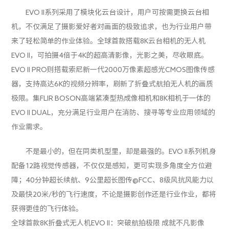
EVO II系列采用了模块化云台设计，用户可按需更换云台相
机，不仅满足了摄影爱好者对画面的极致追求，也为行业用户带
来了轻松简单的作业体验。全球首款搭载8K云台相机的无人机
EVO II，可拍摄4倍于4K的超高清影像，光影之美，尽收眼底。
EVO II PRO则搭载索尼新一代2000万像素超感光CMOS图像传感
器，支持高达6K的视频分辨率，刷新了折叠式航拍无人机的画质
极限。集FLIR BOSON高端紧凑型热成像相机和8K相机于一体的
EVO II DUAL，充分满足行业用户在消防、搜寻等专业应用领域的
作业需求。
不是最小的，但在同类机型里，却是最强的。EVO II系列机身
配备12路视觉传感器，不仅仅是感知，更可实现多角度全方位避
障；40分钟超长续航、9公里超长图传@FCC、8级风抗风能力以
及最快20米/秒的飞行速度，不论是摄影创作还是行业作业，都将
获得更佳的飞行体验。
全球首款8K折叠式无人机EVO II：突破航拍极限 成就不凡影像