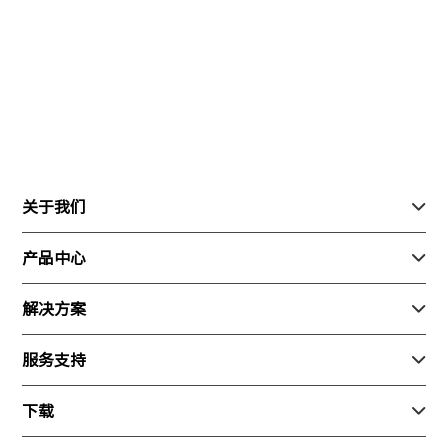
关于我们

关于我们
产品中心

联系我们
行业产品
解决方案

加入我们
消费产品
安防
服务支持

新闻动态
生态产品
巡检
随心飞
下载
