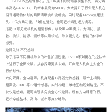
BOSON热成像相机，是FLIR旗下的高端紧凑型系列，其分辨
率高达640x512，刷新率最高为60Hz，大大提升了行业无人机在
搜寻运动物体时的画面清晰度和流畅度。同时配备14mm焦距镜
头、8倍变焦功能，即便在近处，也可轻松辨别远方境况。
搭配8K可见光相机的超清影像，以及画中画模式，为消防、搜
救、执法、能源、测绘等应用领域，带来更先进、智能的体验和
感受。
避障先锋 不只感知
除了搭载不同相机带来的出色拍摄性能，EVO II系列更在飞控技术
上进行了全面突破，从容探索更多未知，开启无人机自主安全飞
行新时代。
六向双目，全向避障。机身配备12路视觉传感器，融合主相机、
超声波、IMU 等19组传感器，实时构建三维地图和规划路径，不
仅仅是感知，更可实现多角度全方位避障。所有方向肆意飞行，
轻松穿越丛林、高山、城市等复杂地带。