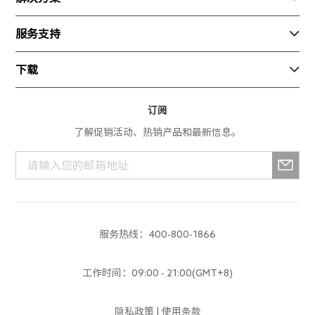
加入我们
消费产品
安防
服务支持

新闻动态
生态产品
巡检
随心飞
下载

测绘
寄修换货
App产品
订阅
服务进度查询
了解促销活动、热销产品和最新信息。
行业产品
解禁申请
消费产品
服务政策
生态产品
培训中心
服务热线：400-800-1866
建议反馈
工作时间：09:00 - 21:00(GMT+8)
隐私政策
|
使用条款