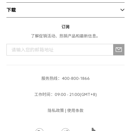
新闻动态
生态产品
巡检
随心飞
下载

测绘
寄修换货
App产品
订阅
服务进度查询
了解促销活动、热销产品和最新信息。
行业产品
解禁申请
消费产品
服务政策
生态产品
培训中心
服务热线：400-800-1866
建议反馈
工作时间：09:00 - 21:00(GMT+8)
隐私政策
|
使用条款
666qh88
666qh88
666qh88
666qh88