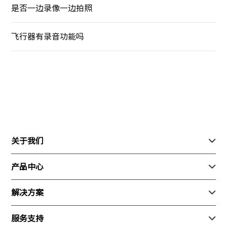
是否一边录像一边拍照
飞行器有录音功能吗
关于我们

关于我们
产品中心

联系我们
行业产品
解决方案

加入我们
消费产品
安防
服务支持
